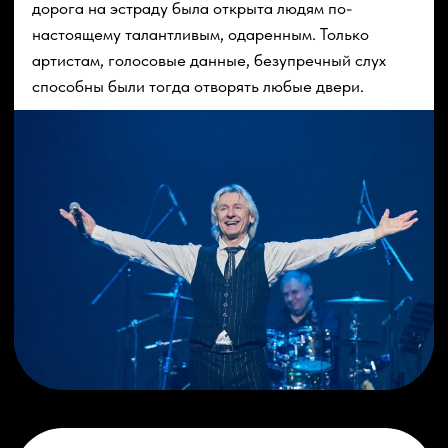
Ностальгия по прошлому
Проект «Парад звезд 80-х» - это не просто
концерт ретро-музыки, это трогательная
ностальгия по прошлому, это нежность и любовь, в
конце концов это наслаждение божественными
мелодиями, лучше которых и по сей день никто не
придумал. «Там, где клен шумит», - звучат
сказочные напевы и мы невольно вспоминаем тот
самый клен, а может, липу, березу, у которой в-
первые поцеловались или признались в любви… «У
беды глаза зеленые», - болью, сожалением
пронизаны строки… Неслучайно в зале женщины
плачут… Так устроена жизнь: любили, готовились к
свадьбе, но жизненное русло руки повернулось в
другую сторону. И некого в этом винить – таков
закон жизни – иногда все идет не по нашему
сценарию. Каждый виток нашей судьбы
отражается в песнях восьмидесятых.