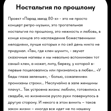
Нам так дороги эти мелодии.
Вот почему нам так дороги эти мелодии: каждом
концерте «Парад звезд 80-х», оставляя навсегда в
нашей памяти незабываемые светлые моменты. Как
сказал один из зрителей, пока еще есть силы у таких
мэтров советской эстрады как: Анатолий
Ярмоленко, Сергей Скачков, Сергей Беликов,
Анатолий Алешин, Анатолий Кашепаров, Евгений
Войнов, Михаил Долотов, - ни в коем случае нельзя
пропускать их концерты, чтобы потом не сожалеть
об упущенной возможности – вновь, как в юности,