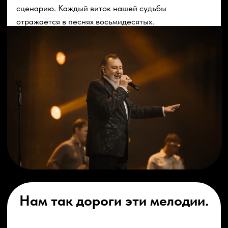
пережить волнительное чувство безграничной
радости. А разве это не великая радость, когда
легендарные солисты и экс-солисты ВИА: «Сябры»,
«Синяя птица», «Земляне», «Аракс», «Веселые
ребята», «Самоцветы» и другие, как и много лет
назад, искренне дарят зрителю яркие эмоции!