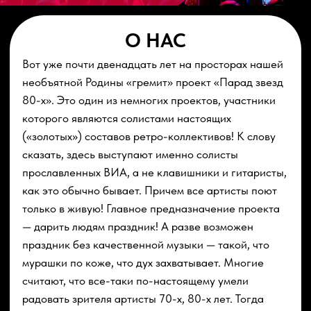
(«золотых») составов ретро-коллективов! К слову
сказать, здесь выступают именно солисты
прославленных ВИА, а не клавишники и гитаристы,
как это обычно бывает. Причем все артисты поют
только в живую! Главное предназначение проекта
— дарить людям праздник! А разве возможен
праздник без качественной музыки — такой, что
мурашки по коже, что дух захватывает. Многие
считают, что все-таки по-настоящему умели
радовать зрителя артисты 70-х, 80-х лет. Тогда
дорога на эстраду была открыта людям по-
настоящему талантливым, одаренным. Только
артистам, голосовые данные, безупречный слух
способны были тогда отворять любые двери.