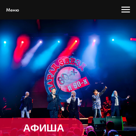
Меню
АФИША
О НАС
Вот уже почти двенадцать лет на просторах нашей
необъятной Родины «гремит» проект «Парад звезд
80-х». Это один из немногих проектов, участники
которого являются солистами настоящих