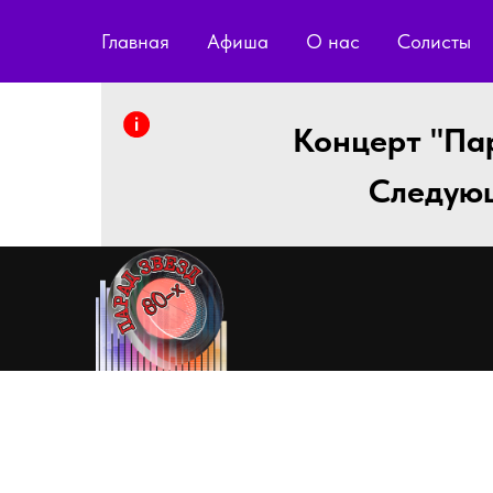
Главная
Афиша
О нас
Солисты
Концерт "Пар
Следующ